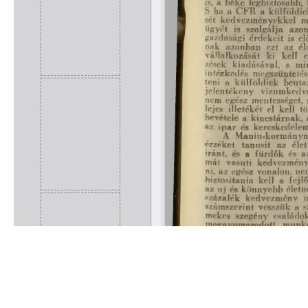
Rólunk
Kapcsolat
Felhasználási feltételek
Köszönetnyilvánítá