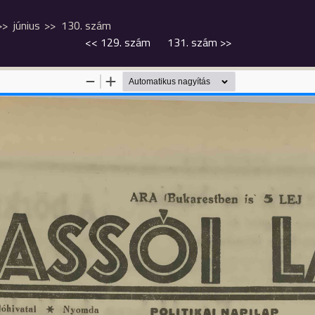
június
130. szám
<<
129. szám
131. szám
>>