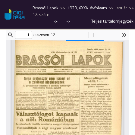
Brassói Lapok
1929, XXXV. évfolyam
január
12. szám
<<
>>
Teljes tartalomjegyzék