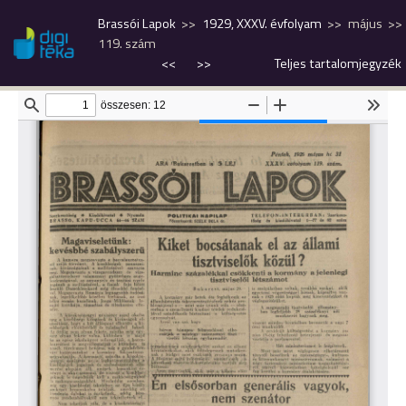
Brassói Lapok
1929, XXXV. évfolyam
május
119. szám
<<
>>
Teljes tartalomjegyzék