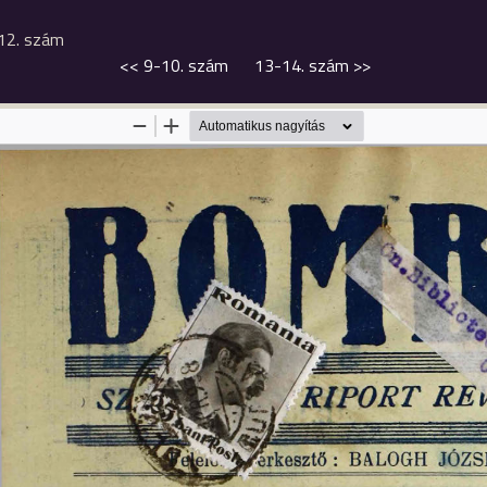
12. szám
<<
9-10. szám
13-14. szám
>>