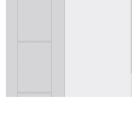
Rólunk
Kapcsolat
Felhasználási feltételek
Köszönetnyilvánítá