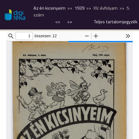
Az én kicsinyeim
1939
XV. évfolyam
5.
szám
<<
>>
Teljes tartalomjegyzék