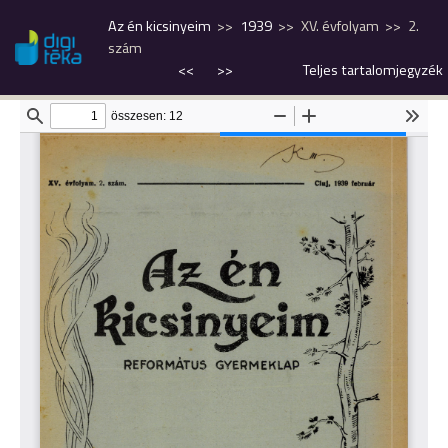
Az én kicsinyeim
1939
XV. évfolyam
2.
szám
<<
>>
Teljes tartalomjegyzék