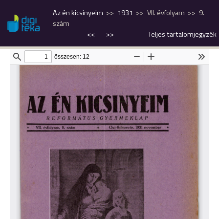
Az én kicsinyeim
1931
VII. évfolyam
9.
szám
<<
>>
Teljes tartalomjegyzék