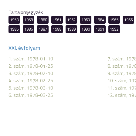
Tartalomjegyzék
1958
1959
1960
1961
1962
1963
1964
1965
1966
1985
1986
1987
1988
1989
1990
1991
1992
XXI. évfolyam
1. szám, 1978-01-10
7. szám, 197
2. szám, 1978-01-25
8. szám, 197
3. szám, 1978-02-10
9. szám, 197
4. szám, 1978-02-25
10. szám, 19
5. szám, 1978-03-10
11. szám, 19
6. szám, 1978-03-25
12. szám, 19