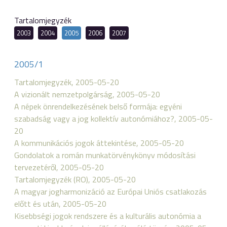
Tartalomjegyzék
2003
2004
2005
2006
2007
2005/1
Tartalomjegyzék, 2005-05-20
A vizionált nemzetpolgárság, 2005-05-20
A népek önrendelkezésének belső formája: egyéni
szabadság vagy a jog kollektív autonómiához?, 2005-05-
20
A kommunikációs jogok áttekintése, 2005-05-20
Gondolatok a román munkatörvénykönyv módosítási
tervezetéről, 2005-05-20
Tartalomjegyzék (RO), 2005-05-20
A magyar jogharmonizáció az Európai Uniós csatlakozás
előtt és után, 2005-05-20
Kisebbségi jogok rendszere és a kulturális autonómia a