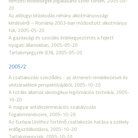
nemzeti kisebbségek jogállásáról szóló törvén, 2005-05-
20
Az adóügyi bíráskodás néhány alkotmányossági
kérdéséről – Románia 2003-ban módosított alkotmánya
tük, 2005-05-20
A gazdasági és szociális érdekegyeztetés a fejlett
nyugati államokban, 2005-05-20
Tartalomjegyzék (EN), 2005-05-20
2005/2
A csatlakozási szerződés - az átmeneti rendelkezések és
védzáradékok perspektívájából, 2005-10-20
A totális államok ideologikus legitimációs technikái, 2005-
10-20
A magyar antidiszkriminációs szabályozás
fogalomrendszere, 2005-10-20
Az Európai Unióhoz történő csatlakozás hatása a székely
erdőgazdálkodásra, 2005-10-20
Tartalomjegyzék, 2005-10-20