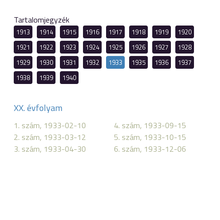
Tartalomjegyzék
1913
1914
1915
1916
1917
1918
1919
1920
1921
1922
1923
1924
1925
1926
1927
1928
1929
1930
1931
1932
1933
1935
1936
1937
1938
1939
1940
XX. évfolyam
1. szám, 1933-02-10
4. szám, 1933-09-15
2. szám, 1933-03-12
5. szám, 1933-10-15
3. szám, 1933-04-30
6. szám, 1933-12-06