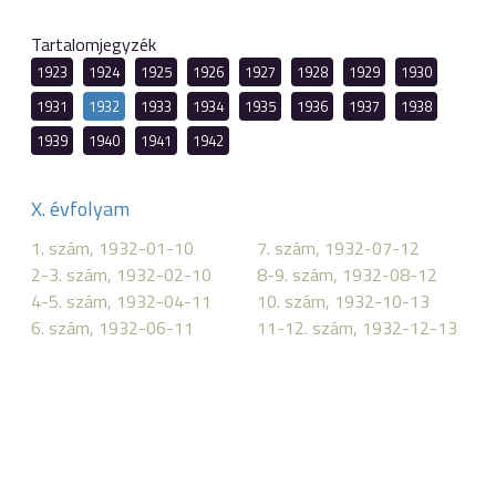
Tartalomjegyzék
1923
1924
1925
1926
1927
1928
1929
1930
1931
1932
1933
1934
1935
1936
1937
1938
1939
1940
1941
1942
X. évfolyam
1. szám, 1932-01-10
7. szám, 1932-07-12
2-3. szám, 1932-02-10
8-9. szám, 1932-08-12
4-5. szám, 1932-04-11
10. szám, 1932-10-13
6. szám, 1932-06-11
11-12. szám, 1932-12-13