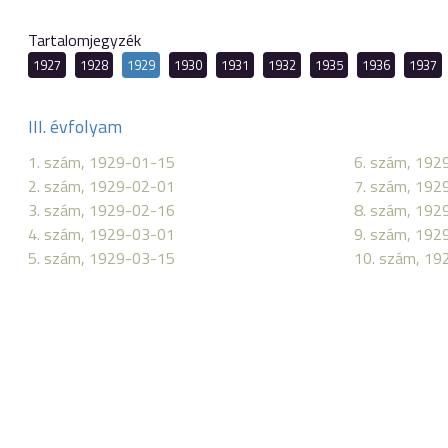
Tartalomjegyzék
1927
1928
1929
1930
1931
1932
1935
1936
1937
III. évfolyam
1. szám, 1929-01-15
6. szám, 192
2. szám, 1929-02-01
7. szám, 192
3. szám, 1929-02-16
8. szám, 192
4. szám, 1929-03-01
9. szám, 192
5. szám, 1929-03-15
10. szám, 19