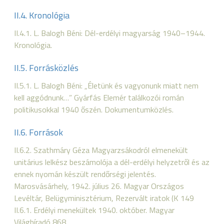
II.4. Kronológia
II.4.1. L. Balogh Béni: Dél-erdélyi magyarság 1940–1944.
Kronológia.
II.5. Forrásközlés
II.5.1. L. Balogh Béni: „Életünk és vagyonunk miatt nem
kell aggódnunk…” Gyárfás Elemér találkozói román
politikusokkal 1940 őszén. Dokumentumközlés.
II.6. Források
II.6.2. Szathmáry Géza Magyarzsákodról elmenekült
unitárius lelkész beszámolója a dél-erdélyi helyzetről és az
ennek nyomán készült rendőrségi jelentés.
Marosvásárhely, 1942. július 26. Magyar Országos
Levéltár, Belügyminisztérium, Rezervált iratok (K 149
II.6.1. Erdélyi menekültek 1940. október. Magyar
Világhíradó 868.