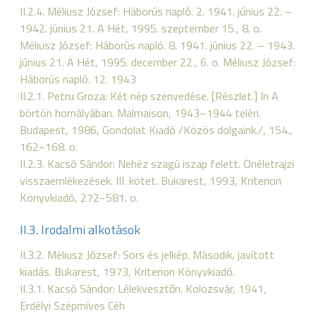
II.2.4. Méliusz József: Háborús napló. 2. 1941. június 22. –
1942. június 21. A Hét, 1995. szeptember 15., 8. o.
Méliusz József: Háborús napló. 8. 1941. június 22. – 1943.
június 21. A Hét, 1995. december 22., 6. o. Méliusz József:
Háborús napló. 12. 1943
II.2.1. Petru Groza: Két nép szenvedése. [Részlet.] In A
börtön homályában. Malmaison, 1943–1944 telén.
Budapest, 1986, Gondolat Kiadó /Közös dolgaink./, 154.,
162−168. o.
II.2.3. Kacsó Sándor: Nehéz szagú iszap felett. Önéletrajzi
visszaemlékezések. III. kötet. Bukarest, 1993, Kriterion
Könyvkiadó, 272−581. o.
II.3. Irodalmi alkotások
II.3.2. Méliusz József: Sors és jelkép. Második, javított
kiadás. Bukarest, 1973, Kriterion Könyvkiadó.
II.3.1. Kacsó Sándor: Lélekvesztőn. Kolozsvár, 1941,
Erdélyi Szépmíves Céh