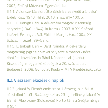
2003, Erdélyi Múzeum-Egyesület kia
II.1.1. Ablonczy László: „Útonállók leereszkedő ajándéka”.
Erdélyi ősz, 1940. Hitel, 2010. 9. sz. 81–100. o.
II.1.3. L. Balogh Béni: A dél-erdélyi magyar kisebbség
helyzete (1940–1944). In Korrajz 2003. A XX. Század
Intézet Évkönyve. Vál. Földesi Margit. H.n., 2004, XX.
Század Intézet, 39–53. o.
II.1.5. L. Balogh Béni – Bárdi Nándor: A dél-erdélyi
magyarság jogi és politikai helyzete a második bécsi
döntést követően. In Bárdi Nándor et al. (szerk.):
Kisebbségi magyar közösségek a 20. században.
Budapest, 2008, Gondolat Kiadó – MTA Kisebbségkutató
II.2. Visszaemlékezések, naplók
II.2.2. Jakabffy Elemér emlékirata. Hátszeg, n. a. VII. A
bécsi döntéstől 1944 augusztus 23-ig. Lelőhely: Jakabffy
Elemér Alapítvány (Kolozsvár) Kortörténeti Gyűjteménye,
K 954.