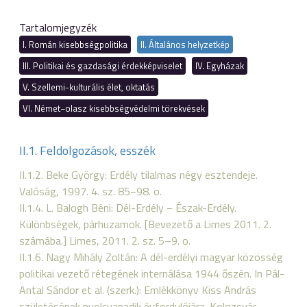
Tartalomjegyzék
I. Román kisebbségpolitika
II. Általános helyzetkép
III. Politikai és gazdasági érdekképviselet
IV. Egyházak
V. Szellemi-kulturális élet, oktatás
VI. Német−olasz kisebbségvédelmi törekvések
II.1. Feldolgozások, esszék
II.1.2. Beke György: Erdély tilalmas négy esztendeje.
Valóság, 1997. 4. sz. 85−98. o.
II.1.4. L. Balogh Béni: Dél-Erdély − Észak-Erdély.
Különbségek, párhuzamok. [Bevezető a Limes 2011. 2.
számába.] Limes, 2011. 2. sz. 5–9. o.
II.1.6. Nagy Mihály Zoltán: A dél-erdélyi magyar közösség
politikai vezető rétegének internálása 1944 őszén. In Pál-
Antal Sándor et al. (szerk.): Emlékkönyv Kiss András
születésének nyolcvanadik évfordulójára. Kolozsvár,