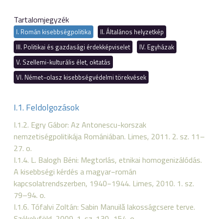
Tartalomjegyzék
I. Román kisebbségpolitika
II. Általános helyzetkép
III. Politikai és gazdasági érdekképviselet
IV. Egyházak
V. Szellemi-kulturális élet, oktatás
VI. Német−olasz kisebbségvédelmi törekvések
I.1. Feldolgozások
I.1.2. Egry Gábor: Az Antonescu-korszak
nemzetiségpolitikája Romániában. Limes, 2011. 2. sz. 11–
27. o.
I.1.4. L. Balogh Béni: Megtorlás, etnikai homogenizálódás.
A kisebbségi kérdés a magyar−román
kapcsolatrendszerben, 1940−1944. Limes, 2010. 1. sz.
79–94. o.
I.1.6. Tófalvi Zoltán: Sabin Manuilă lakosságcsere terve.
Székelyföld, 2009. 1. sz. 130−154. o.