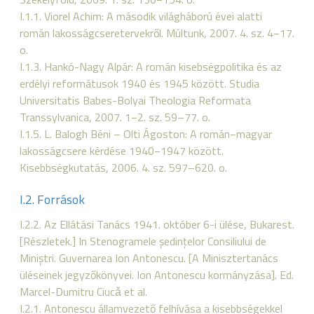
I.1.1. Viorel Achim: A második világháború évei alatti
román lakosságcseretervekről. Múltunk, 2007. 4. sz. 4−17.
o.
I.1.3. Hankó-Nagy Alpár: A román kisebségpolitika és az
erdélyi reformátusok 1940 és 1945 között. Studia
Universitatis Babes-Bolyai Theologia Reformata
Transsylvanica, 2007. 1−2. sz. 59–77. o.
I.1.5. L. Balogh Béni – Olti Ágoston: A román−magyar
lakosságcsere kérdése 1940−1947 között.
Kisebbségkutatás, 2006. 4. sz. 597–620. o.
I.2. Források
I.2.2. Az Ellátási Tanács 1941. október 6-i ülése, Bukarest.
[Részletek.] In Stenogramele şedinţelor Consiliului de
Miniştri. Guvernarea Ion Antonescu. [A Minisztertanács
üléseinek jegyzőkönyvei. Ion Antonescu kormányzása]. Ed.
Marcel-Dumitru Ciucǎ et al.
I.2.1. Antonescu államvezető felhívása a kisebbségekkel