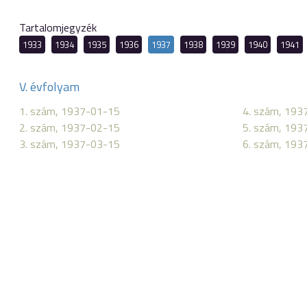
Tartalomjegyzék
1933
1934
1935
1936
1937
1938
1939
1940
1941
V. évfolyam
1. szám, 1937-01-15
4. szám, 193
2. szám, 1937-02-15
5. szám, 193
3. szám, 1937-03-15
6. szám, 193