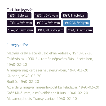
Tartalomjegyzék
1935, I. évfolyam
1936, II. évfolyam
1937, III. évfolyam
1938, IV. évfolyam
1939, V. évfolyam
1940, VI. évfolyam
1942, VII. évfolyam
1943, VIII. évfolyam
1944, IX. évfolyam
1. negyedév
Mátyás király életéről való elmélkedések, 1940-02-20
Tallózás az 1930. évi román népszámlálás köteteiben,
1940-02-20
A magyarság kérdései nevelésünkben, 1940-02-20
Kivonat, 1940-02-20
Borító, 1940-02-20
Az erdélyi magyar műemlékpolitika feladatai, 1940-02-20
Gróf Mikó Imre, a művelődéspolitikus, 1940-02-20
Metamorphosis Transylvaniae, 1940-02-20