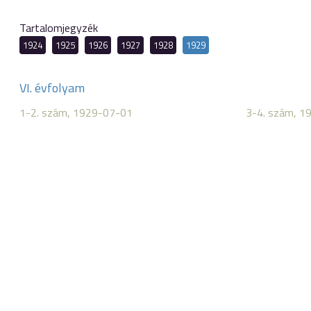
Tartalomjegyzék
1924
1925
1926
1927
1928
1929
VI. évfolyam
1-2. szám, 1929-07-01
3-4. szám, 1