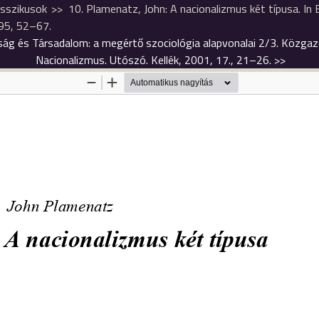
lasszikusok
10. Plamenatz, John: A nacionalizmus két típusa. In B
995, 52–67.
daság és Társadalom: a megértő szociológia alapvonalai 2/3. Közga
Nacionalizmus. Utószó. Kellék, 2001, 17., 21–26.
>>