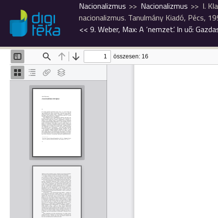
Nacionalizmus
Nacionalizmus
I. K
nacionalizmus. Tanulmány Kiadó, Pécs, 1
<<
9. Weber, Max: A ‘nemzet’. In uő: Gaz