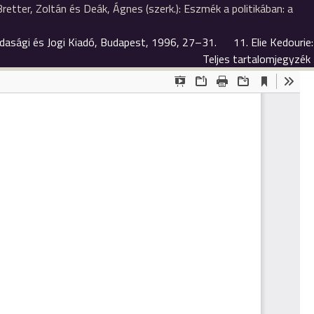
retter, Zoltán és Deák, Ágnes (szerk.): Eszmék a politikában: a
zdasági és Jogi Kiadó, Budapest, 1996, 27–31.
11. Elie Kedourie:
Teljes tartalomjegyzék