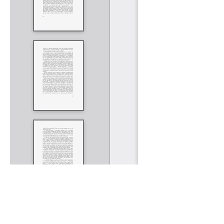
Rólunk
Kapcsolat
Felhasználási feltételek
Köszönetnyilvánítá