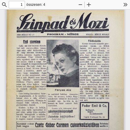
összesen: 4
Keresés
Kicsinyítés
Nagyítás
Es