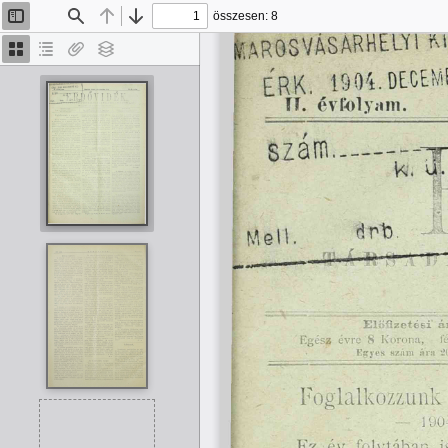
összesen: 8
Oldalsáv
Keresés
Előző
Tovább
be/ki
Bélyegképek
Dokumentumvázlat
Van
Rétegek
melléklet