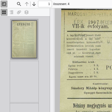
összesen: 4
Oldalsáv
Keresés
Előző
Tovább
be/ki
Bélyegképek
Dokumentumvázlat
Van
Rétegek
melléklet