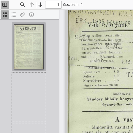
összesen: 4
Oldalsáv
Keresés
Előző
Tovább
be/ki
Bélyegképek
Dokumentumvázlat
Van
Rétegek
melléklet