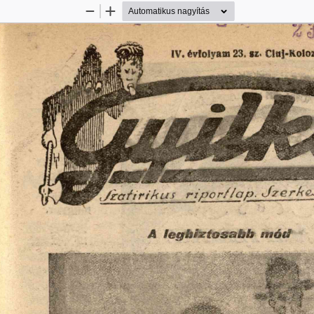
Kicsinyítés
Nagyítás
mód
legbiztosabb
4