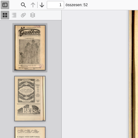
összesen: 52
Oldalsáv
Keresés
Előző
Tovább
be/ki
Bélyegképek
Dokumentumvázlat
Van
Rétegek
melléklet