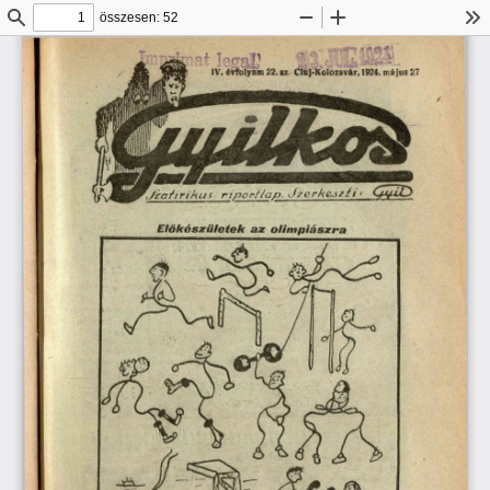
összesen: 52
Keresés
Kicsinyítés
Nagyítás
Es