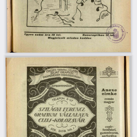
Anexe
címke
román
magyar
copir-
festékkel,
gummirozva,
perforálva