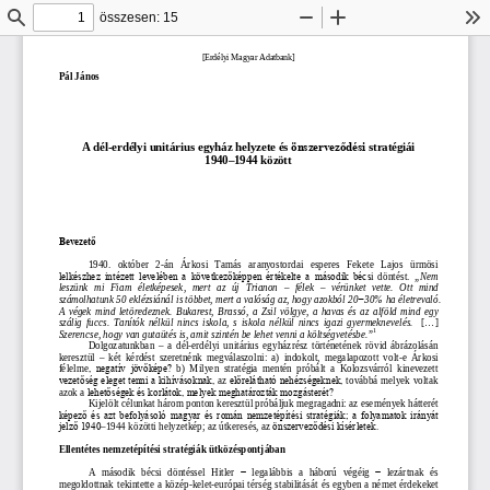
összesen: 15
Keresés
Kicsinyítés
Nagyítás
Es
[
Erdélyi Magyar Adatbank
]
Pál János
A dél
-
erdélyi unitárius e
gyház 
helyzete és 
önszerveződési 
stratégiái 
1940
–
1944 között
Bevezető
1940. 
október 
2
-
án 
Árkosi 
Tamás 
aranyostordai 
esperes 
Fekete 
Lajos
ürmösi 
lelkészhez  intézett levelében a következőképpen értékelte a  második  bécs
i
döntést
.
„Nem 
leszünk 
mi 
Fiam 
életképesek, 
mert 
az 
új 
Trianon 
–
félek 
–
vérünket 
vette. 
Ott 
mind 
számolhatunk 50 eklézsiánál is többet, mer
t a valóság az, hogy azokból 20
−
30% ha életrevaló. 
A  végek  mind  letöredeznek.  Bukarest,  Brassó,  a  Zsil  völgye,  a  ha
vas  és  az  alföld  mind  egy 
szálig  fuccs.  Tanítók  nélkül  nincs  iskola,  s  iskola  nélkül  nincs  igazi  gyermeknevelés.   
[...]
1
Szerencse, hogy van gutaütés is, amit szintén be lehet venni a költségvetésbe.”
Dolgozatunkban
–
a  dél
-
erdélyi  unitárius  egyházrész  tört
énetének  rövid  ábrázolásán 
keresztül 
–
két  kérdést  szeretnénk  megválaszolni:
a
)  indokolt,  megalapozott  volt
-
e  Árkosi 
félelme
,  negatív  jövőképe?
b
)
M
ilyen  stratégia  mentén  próbált  a  Kolozsvárról  kinevezett 
vezetőség eleget tenni a kihívásoknak, 
az 
előrelátható nehézségeknek,
továbbá melyek voltak 
azok a
lehetőségek és korlátok, melyek meghatározták mozgásterét? 
Kijelölt célunka
t három ponton keresztül 
próbálj
uk megragadni: 
az 
események hátterét 
képező és azt befolyásoló magyar és román nemzetépítési stratégiák; a folyamatok irányát 
jelző 1940
–
1944 közötti helyzetkép; 
az 
útkeresés, 
az 
önszerveződési kísérletek.
Ellentétes
nemze
tépítési stratégiák ütközéspontjában
A 
második 
bécsi 
döntéssel 
Hitler 
−
legalábbis 
a 
háború 
végéig 
− 
lezártnak 
és 
megold
ottnak tekintette a közép
-
kelet
-
európai térség stabilitását és egyben 
a 
német
érdekeket 