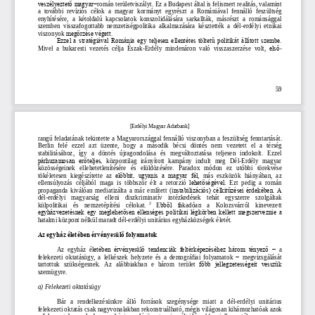
veszélyeztető magyar
−
román területviszályt. Ez 
a Budapest által 
is 
felismert r
ealitás, valamint 
a  további  revíziós  célok 
a  magyar  kormányt 
egyrészt  a  Romániával  fenn
álló  feszültség 
enyhítésére, 
a  kétoldalú  kapcsolatok 
konszo
lidálására  sarkallták,  másrészt
a  románsággal 
szemben  viss
zafogottabb  nemzetisé
gpolitika  alkalmazására
késztették
a
dél
-
erdélyi  etnikai 
viszonyok 
megőrzése végett.
Ezzel a stratégiával Románia egy teljesen ellentétes töltetű politikát állított szembe. 
Mivel 
a  bukaresti  vezetés
célja  Észak
-
Erdély  mindenáron  való  visszaszerzése  volt,
első
-
59
[
Erdélyi Magyar Adatbank
]
rangú feladatának tekintette a Magyarországgal fennálló v
iszony
ban a feszültség fenntartását. 
Berlin 
felé 
ezzel 
azt 
üzente,
hogy 
a 
második 
bécsi 
döntés
nem 
v
ezetett 
el 
a 
térség 
stabilitásához, 
így 
a 
döntés
újragondolása
és 
megváltoztatása 
teljesen 
indokolt. 
Ezzel 
párhuzamosan  erőteljes, 
központilag 
irányított
kampány 
indult 
meg 
Dél
-
Erdély 
magyar 
közösségeinek 
ellehetetlenítésére 
és 
elüldözésére. 
Paradox 
módon 
ez 
utóbbi 
törekvés
e
tökéletesen  kiegészítette 
az 
előbbit,  ugyanis  a  magyar  fél
,
más  eszközök  hián
yában,  az 
ellensúlyozás  céljából
maga  is  többször  élt 
a  retorzió 
lehetőségével.
Ezt
pedig
a  román 
propaganda  kiválóan  mediatizált
a
a  már  említett
(
i
nstabilizációs) célkitűzései érdekében. A 
dél
-
erdélyi 
magyarság 
elleni 
diszkriminatív 
intézkedések 
tehát 
egyszerre 
szolgáltak 
2
külpolitikai 
és 
nemzetépítési 
célokat
.
E
bből  f
akadóan 
a 
Kolozsvárról 
kinevezett 
egyházvezetésnek egy meglehetősen ellenséges politikai légkörben kellett megszerveznie a 
hatalmi központ nélkül maradt dél
-
erdélyi unitárius egyházközségek életét.
Az egyház életében érvényesülő folyamatok
Az  egyház  él
etében  érvényesülő  tendenciák  feltérképezéséhez
három  tényező 
−
a 
felekezeti  oktatás
ügy
, 
a  lelkészek  helyzete  és  a
demográfiai  folyamatok 
−
megviz
sgálását 
tartottuk 
szükségesnek. 
Az 
alábbiakban 
e 
három 
terület
főbb  jellegzetességeit  vesszük 
szemügyre.
a) 
Felekezeti
oktatás
ügy
Bár 
a 
rendelkezésünkre 
álló 
források 
szegénysége 
miatt 
a 
dél
-
erdélyi 
unitárius 
felekezeti oktatás csak nagyvonalakban rekonstruálható, mégis
világosan kihámozhatóak azok 