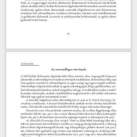
litika, és a magyarsággal szem
ben alkalmazott diszkriminatív kormányzati intézkedések 
miként akadályozták az Erdélyi Református 
Egyházkerület Romániában maradt részének 
mindennapi egyházi életét. Bemutatjuk a második világháború évei alatt folyamatosan 
érvényben levő, ostromállapotra vonatkozó törvényeket, valamint ezek rendelkezéseinek 
(a gyülekezési tilalomnak, az utazási és nyelvhasználati korlátozásnak) az egyház életére 
gyakorolt bénító hatását.
81
A történelem
Az ostromállapot-törvények
A Dél-Erdélyi Református Egyházkerületi R
ész számára talán a legnagyobb kényszert 
jelentették az ostromállapotra vonatkozó törvények rendelkezései. Romániában, főleg 1919 
után gyakran vezettek be ostromállapotot az 
egész ország vagy egyes megyék területén. 
Ostromállapot idején korlátozódtak az egyéni szabadságjogok, főleg a gyülekezéshez, sza-
bad véleménynyilvánításhoz, szabad mozgáshoz 
való jog. A továbbiakb
an azokat a rendel-
kezéseket ismertetjük, amelyek a későbbiekben meghatározták a dél-erdélyi református 
lelkészek vagy egyházi intézmények sorsát.1
A második világháború alatti ostromállapotot az 1938-as 
II. Károly büntetőjogi tör-
 szabályozta. A hosszú bűnlajstromból, amelyek mind e törvény hatáskörébe 
vénykönyv
esnek, a következők érintették közvetlenül Dél-Erdély magyar református lakosságát:
 Hazaárulónak számított mindaz, 
aki az állam függetlensége ellen 
Hazaárulás esetei.
rémhíreket költött (184. par.); aki a román állammal háborúban levő állam hadseregébe 
lépett (185. par.); aki bármilyen más módon 
segítséget nyújtott az ellenségnek (188. par.).
 Vétett az állam külső biztonsága ellen aki a 
Az állam külső biztonsága elleni vétségek.
háború alatti hamis hírverést keltett, továbbá az ország gazdasági helyzetéről, a lakosság 
háború feletti elégedetlenségéről beszélt, va
gy lehangoltságot, pánikot okozott (198. par.); 
aki a háború alatt egyáltalán vagy részben nem teljesítette a lakosság és a hadsereg szük-
ségleteinek kielégítésére kötött közszállításo
kat (200. par.) vagy aki a közszállításokban 