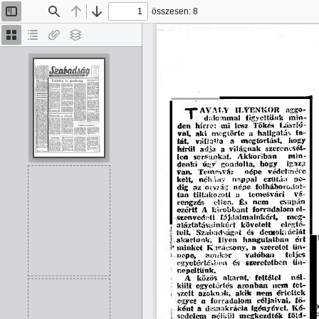
összesen: 8
Oldalsáv
Keresés
Előző
Tovább
be/ki
Bélyegképek
Dokumentumvázlat
Van
Rétegek
melléklet