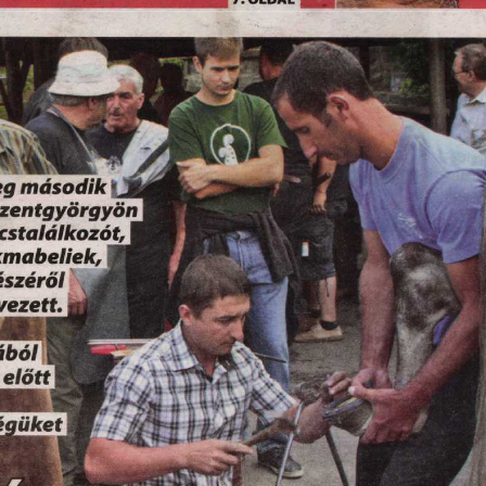
 * 
e g  m á so d ik
m
iszen tg yö rg yö n
 |
 csta lá lko zó t,
  J
m a b e lie k ,
J g j
részérő l
  ti i f
 e ze tt,
 1 1
 JBtá
 b ó l
 M
j E
 e lő tt
D K gl  Í
g
y
/
1
g ü k e t
I