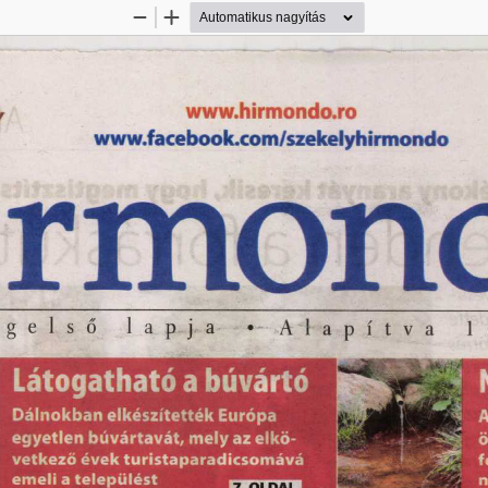
Kicsinyítés
Nagyítás
w w w .h ir m o n d o .r o
Y
írmon
www.facebook.com/szekeiyhirmondo
g
e
l
s
ő
l
a
p
j
a
• 
A
l
a
p
í
t
v
a
1
Látogatható a búvártó
Dálnokban elkészítették Európa
A
egyetlen búvártavát, mely az elkö­
ö
vetkező évek turistaparadicsomává
f
emeli a települést 
■■
n