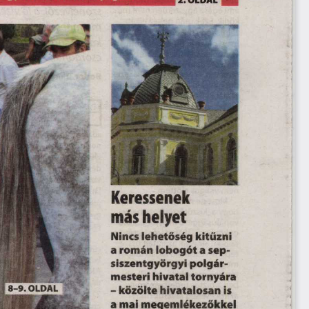
Keressenek 
más helyet
Nincs lehetőség kitűzni
a román lobogót a sep­
siszentgyörgyi polgár-
mesteri hivatal tornyára
8-9 . OLDAL
- közölte hivatalosan is
a mai megemlékezőkkel