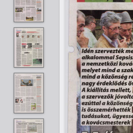
Idén s z e r v e z té k  m 
a lk a lo m m a l S ep s
a  n e m z e tk ö z i ko vá
m e ly e t m in d  a sza k 
m in d  a kö zö n sé g  
n a g y  érd eklő d és ö v
A kiállítás m ellett.
a sze rv e ző k  jó v o ltá
e z ú tta l a k ö zö n sé g 
 
is ö s sz e m é r h e tté k
tu d á su ka t, ü g yessé 
a  
 
ko v á c sm e ste re k