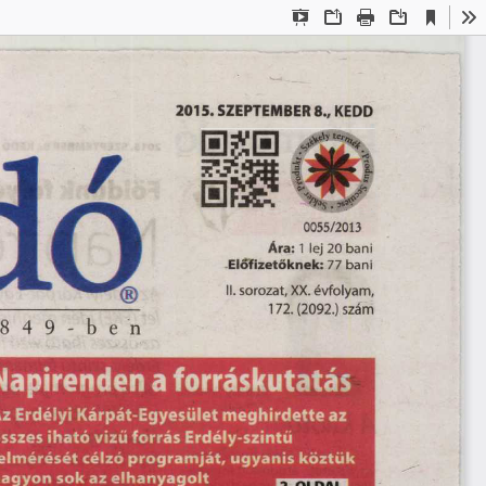
Aktuális
Bemutató
Megnyitás
Nyomtatás
Letöltés
Es
nézet
mód
2015. SZEPTEMBER 8., KEDD
dó
0 0 55/2013
1  lej 20 bani 
Ára: 
77 bani
Előfizetőknek: 
II. sorozat, XX. évfolyam, 
172. (2092.) szám
-
b
e
n
8
4
9
Napirenden a forráskutatás
z Erdélyi Kárpát-Egyesület meghirdette az
sszes iható vizű forrás Erdély-szintü
elmérését célzó programját, ugyanis köztük
agyon sok az elhanyagolt 
r y
. TTTTT