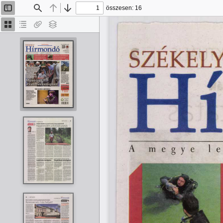
összesen: 16
Oldalsáv
Keresés
Előző
Tovább
be/ki
Bélyegképek
Dokumentumvázlat
Van
Rétegek
melléklet
SZÉKEL
H
A 
m
e
g
y
e
l
e