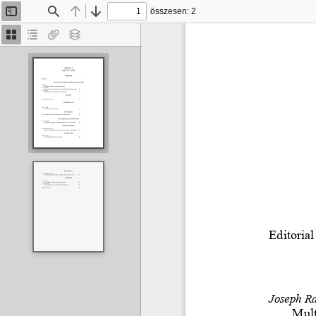
összesen: 2
Oldalsáv
Keresés
Előző
Tovább
be/ki
Bélyegképek
Dokumentumvázlat
Van
Rétegek
melléklet
Editorial
Joseph R
Mult