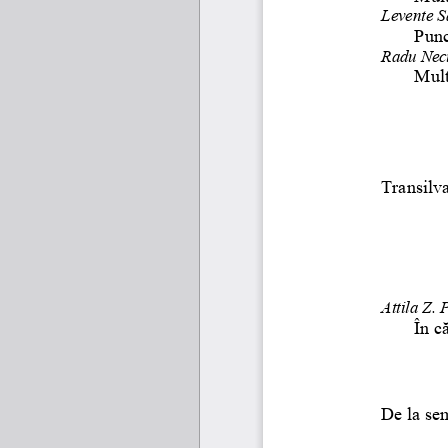
Levente S
Punc
Radu Nec
Mult
Transilv
Attila Z. 
În c
De la sem