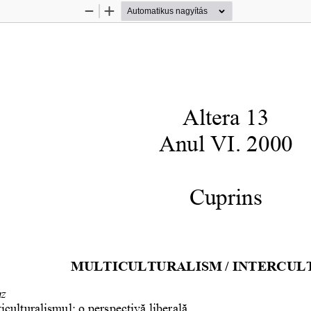
Kicsinyítés
Nagyítás
Altera 13
Anul VI. 2000
Cuprins
MULTICULTURALISM / INTERCUL
az
iculturalismul: o perspectivă liberală