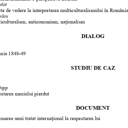
alat
te de vedere la interpretarea multiculturalismului în Români
ulau
iculturalism, anticomunism, naţionalism
DIALOG
ania 1848-49
STUDIU DE CAZ
Papp
ăutarea meciului pierdut
DOCUMENT
narea unui tratat internaţional la respectarea lui