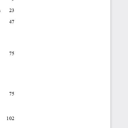
a
23
47
75
75
102