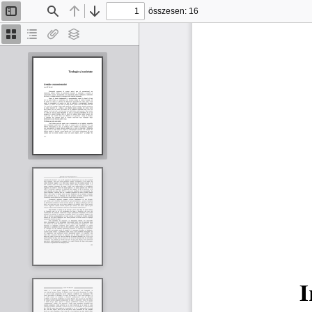
összesen: 16
Oldalsáv
Keresés
Előző
Tovább
be/ki
Bélyegképek
Dokumentumvázlat
Van
Rétegek
melléklet
I