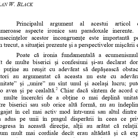
W. 
B
LAN
LACK
Principalul   argument   al   acestui   articol  
meroase aspecte  ironice sau paradoxale inerente.  
nsecinţelor acestor incongruenţe  este importantă  pe
n trecut, a situaţiei prezente şi a perspectivelor mişcări
Poate că ironia fundamentală a ecumenismul
ît de multe biserici şi confesiuni şi-au declarat dori
 puţine au reuşit cu adevărat să depăşească obstaco
tori au argumentat  că aceasta  nu este cu adevăra
nitate” şi „unire” nu sînt unul şi acelaşi lucru; pu
2
o avea şi pe cealaltă.
 Chiar dacă sîntem de acord cu
 multe încercări de a obţine o mai deplină unitate
tre biserici sau sub orice altă formă, nu au îndeplini
gajat în cel mai activ mod într-unui sau altul dintre
a adus pe unii în pragul disperării în ceea ce pri
ogresa în această direcţie, alţii au arătat că relaţi
um mult mai cordiale decît erau altădată şi că exp