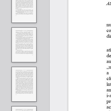
A
nu
co
di
at
de
au
„u
a 
că
în
an
i-
pr
ac