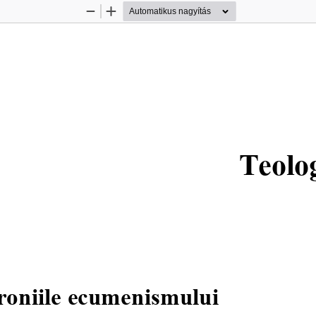
Kicsinyítés
Nagyítás
Teolog
roniile ecumenismului