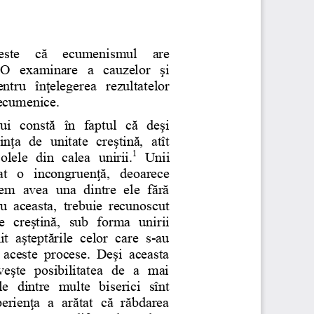
 este   că   ecumenismul   are
O  examinare  a cauzelor  şi
ntru înţelegerea  rezultatelor
i ecumenice.
ui constă în faptul că deşi
nţa de unitate creştină, atît
1
lele din calea unirii.
  Unii
t  o incongruenţă, deoarece
tem avea una dintre ele fără
 aceasta, trebuie recunoscut
 creştină, sub forma unirii
t aşteptările celor care s-au
 aceste procese. Deşi aceasta
veşte posibilitatea de a mai
ile dintre multe biserici sînt
erienţa a arătat că răbdarea