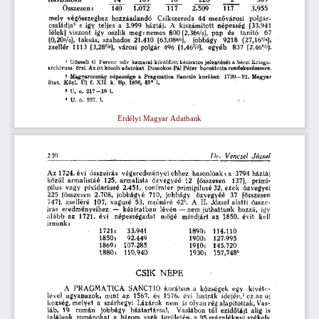
Összesen: 
3.955 
140 
1.072 
117 
117 
2.509 
mely 
végösszeghez 
hozzáadandó 
Csíkszereda 
44 
mezővárosi 
polgár-
4
családja
  s  így 
teljes  a 
3.999 
háztáj.  A 
kiszámított 
népesség 
(33.941 
lélek)  viszont 
így 
oszlik 
meg: 
nemes 
800  (2,36%), 
p a p 
és 
tanító 
67 
(0,20%), 
taksás, 
szabados 
21.410 
(63,08%), 
jobbágy 
9218 
(27,16%), 
zsellér 
1113  (3,28%), 
városi 
polgár 
496 
(1,46%), 
egyéb 
837 
(2,46%). 
1
Gösseli 
G. F e r e n c 
u d v 
k a m a r a i  k i k ü l d ö t t  k é z i r a t o s  j e l e n t é s é t  a  bécsi
 K r i e g s -
archivurn 
őrzi.  Az i t t  közölt  a d a t o k a t 
D o m o k o s  P á l  P é t e r 
b o c s á t o t t a 
rendelkezésemre.  
2
M a g y a r o r s z á g 
n é p e s s é g e 
a 
P r a g m a t i c a 
S a n c t i o 
k o r á b a n 
1 7 2 0 – 2 1 . 
M a g y a r 
S t a t . 
K ö z l . 
Ú j 
f .  X I I . 
k. 
Bp. 
1896, 
35.* 
l. 
3
U.
 o .  2 1 7 – 1 8 .  l.  
4
  U.  o. 
227. 
l. 
Erdélyi Magyar Adatbank
230 
Dr. 
Venczel 
József 
A z  1724. évi 
összeírás 
végeredményei  ehhez 
hasonlóak
  s
  a 
3794  h á z t á j  
közül 
armalistáé 
125,  armalista 
özvegyéé 
12 
(összesen 
137), primi-
pilus 
vagy 
pixidariusé 
2.451, 
confrater 
primipilusé  32,  ezek 
özvegyei 
225 
(összesen 
2.708, 
jobbágyé 
710, 
jobbágy 
özvegyéé 
37 
(összesen 
5
747), 
zselléré 
107, 
vagusé 
53, 
molnáré 
42
. 
A 
II.  József  alatti 
össze-
írás 
eredményeihez 
– 
kézíratban 
lévén 
– 
nem  juthattunk 
hozzá, 
így 
a l á b b 
az 
1721. 
évi 
népességadat 
mögé 
mindjárt 
az 
1850. 
évit 
kell 
írnunk: 
1721: 
33.941 
1890: 
114.110 
92.449 
1850: 
127.995 
1900: 
1869: 
107.285 
1910: 
145.720 
1880: 
110.940 
1930: 
157.748 
CSÍK 
N É P E 
A 
P R A G M A T I C A 
SANCTIO 
korában 
a 
községek 
egy 
kivéte-
7
lével 
ugyanazok, 
mint 
az 
1567. 
és 
1576, 
évi 
lustrák 
idején,
  ez  az  új  
község,  melyet 
a 
szárhegyi 
Lázárok 
nem 
is  olyan  rég  alapítottak,  Vas-
láb, 
19 
román 
jobbágy 
háztartással. 
Vaslábon 
túl 
ezidőtájt 
alig 
is 
találunk 
románokat 
a 
három 
szék 
területén,  a  95 százaléknyi  székely  