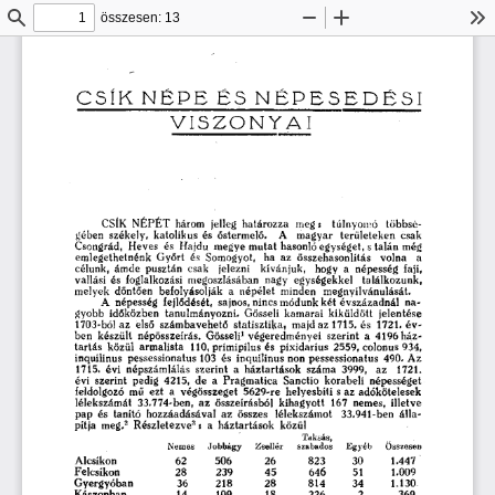
összesen: 13
Keresés
Kicsinyítés
Nagyítás
Es
CSÍK  N É P E  ÉS 
N É P E S E D É S I  
V I S Z O N Y A I 
CSÍK 
N É P É T 
három 
jelleg 
határozza 
meg: 
túlnyomó 
többsé-
gében 
székely, 
katolikus  és 
őstermelő. 
A 
magyar 
területeken 
csak 
Csongrád, 
Heves 
és 
Hajdu 
megye  mutat  hasonló  egységet,  s talán  még  
emlegethetnénk 
Győrt 
és 
Somogyot, 
ha 
az 
összehasonlítás 
volna 
a 
célunk, 
ámde 
pusztán 
csak 
jelezni 
kívánjuk, 
hogy 
a 
népesség 
faji,  
vallási  és 
foglalkozási 
megoszlásában 
nagy 
egységekkel 
találkozunk, 
melyek 
döntően 
befolyásolják 
a 
népélet 
minden 
megnyilvánulását. 
A 
népesség 
fejlődését,  sajnos, nincs  módunk  két  évszázadnál 
na-
gyobb 
időközben 
tanulmányozni. 
Gösseli 
kamarai 
kiküldött 
jelentése 
1703-ból  az 
első 
számbavehető 
statisztika, 
majd  az  1715.  és 
1721.  é v -
1
ben 
készült 
népösszeírás. 
Gösseli
  végeredményei 
szerint 
a 
4196  ház-
t a r t á s 
közül 
armalista 
110,  primipilus  és 
pixidarius 
2559,  colonus  934,  
inquilinus 
pessessionatus  103  és 
inquilinus  non  pessessionatus 
490.  A z  
1715.  évi 
népszámlálás 
szerint 
a 
h á z t a r t á s o k 
száma 
3999, 
a z 
1721. 
évi 
szerint 
pedig 
4215, 
d e 
a 
Pragmatica 
Sanctio 
korabeli 
népességet 
feldolgozó 
mű 
ezt 
a 
végösszeget 
5629-re 
helyesbíti  s  az 
adókötelesek  
lélekszámát 
33.774-ben, 
az 
összeírásból 
kihagyott 
167 
nemes, 
illetve 
pap 
és 
tanító 
hozzáadásával 
a z 
összes 
lélekszámot 
33.941-ben 
álla-
2
3 
pítja  meg.
Részletezve
: 
a 
háztartások 
közül 
T a k s á s , 
J o b b á g y 
Z s e l l é r 
E g y é b 
Összesen 
N e m e s 
s z a b a d o s 
1.447 
Alcsíkon 
26 
30 
62 
506 
823 
1.009 
Felcsíkon 
28 
239 
45 
646 
51 
Gyergyóban 
218 
28 
1.130 
36 
34 
814 
Kászonban 
109 
369 
18 
14 
226 
2 