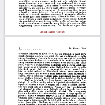
stantiájához 
nyult 
s  a  magyar 
e m b e r n e k 
egy 
másfajta 
típusát 
akarta 
kitermelni.  Ma  azt  mondanók,  hogy  szellem-erkölcsi  m a g y a r  
eugénikára 
vállalkozott. 
Olyan 
valamit 
kísérelt 
meg 
ezelőtt 
száz 
esztendővel, 
ami  csak 
ma 
sikerül 
nagy 
d i k t á t o r o k n a k ; 
új  világot  
akart 
Magyarországon 
teremteni, 
egy 
ú j  e m b e r t í p u s 
által;  de  nem  
erőszakkal, 
hanem 
ihletéssel. 
Semmi 
sem 
bizonyítja 
ezt 
jobban, 
mintha 
száz  esztendő 
távolából 
összemérjük 
legnagyobb 
ellenfelé-
vel,  akkor 
győzelmes 
versenytársával: 
Kossuth  Lajossal.  Ha 
hirte-
len 
megváltozik 
a 
mult 
század 
negyvenes  éveinek  világa  s  Kossuth  
egy  washingtoni 
demokráciában 
találja 
magát, 
egyszerűen 
elakad 
a j a k á n 
a  szó  s ha  nincs  kamarilla, 
nincs 
Metternich, 
nincs 
feudális  
Magyarország: 
nincs 
mondanivalója. 
De 
Széchényi 
éppen 
olyan 
Erdélyi Magyar Adatbank
Dr. 
Ravasz 
László 
2 
tevékeny 
lelkesítő 
és  újitó  lett 
volna, 
ha 
Franklinék 
mellé 
állva, 
É s z a k - A m e r i k a 
polgára 
lesz, 
mint 
így. 
A z 
utódállamok 
területén 
élő  magyarságnak 
Kossuth 
Lajos  ma 
nem 
sok 
újat  t u d 
mondani, 
mert 
ismételnie 
kellene 
azt 
a 
szabadelvű 
és  d e m o k r a t a  ideológiát,  
amely 
b o k r é t a - ü n n e p é t 
a  P á r i s - k ö r n y é k i 
b é k e 
a l k o t á s á b a n 
ünne-
pelte. 
Viszont 
a 
transsylvániai 
magyarság  ú j r a  meg újra  Széchényi-
hez 
fordul  és  a z 
ő 
írásaiból, 
mint 
Sybilla-könyvekből, 
próbálja 
kibetüzni 
sorsát. 
J a j , 
hogy 
csak 
most 
t é r t 
ide,  az 
utolsó 
könyv-
höz, 
az 
utolsó 
ó r á b a n ! 
— 
Mindebből 
b á t r a n 
következtethetjük, 
hogy 
Széchényi 
igéi  nemcsak 
külső 
sorsunkat, 
adott 
helyzetünket 
érintik, 
h a n e m 
l é t ü n k b e 
vágnak 
bele, 
existenciánk 
fonódik 
velük 
össze, 
életünk 
értelmét 
derítik 
fel  és  életminőségünket 
döntik 
el. 
E b b ő l 
a z 
is  következik, 
hogy 
igazán 
csak  most  aktuális 
Szé-
chényi. 
A 
próféta 
mindig 
a k k o r 
a 
legnélkülözhetetlenebb, 
mikor 
leginkább 
elesett 
a 
népe. 
A  magyar 
ma 
sokkal 
n e h e z e b b 
helyzet-
b e n 
van,  mint 
volt  az 
ő  idejében. 
A k k o r 
egy 
nagy 
birodalomnak 
volt 
e l m a r a d t 
és  eléggé 
nem 
értékelt 
alkotórésze, 
d e  léte 
bizto-
sítva 
volt 
s  előtte 
nagy 
lehetőségek 
állottak. 
Ma 
a 
magyarság 
három 
l é t f o r m á b a n 
él  s  m i n d e n i k n e k 
megvan 
a 
maga 
egyéni 
t r a -
gikuma. 
Egyik 
a 
diaspora-magyarság, 
amely 
szétszórtan 
él  a z 
öt 
világrész 
e m b e r v a d o n b a n , 
gyárak, 
b á n y á k ,  sáncok  vérszívó  poklai-
ban, 
mint 
a 
l e g k e m é n y e b b 
é s 
legolcsóbb 
emberhús, 
a 
civilizáció 
sátáni 
l a k o m á j á n . 
M a j d n e m 
egy 
millió  magyar 
az 
a 
sok 
parányi 
nyitott 
hajszálér,  amelynek 
k a p u j á n  a  nagyvilág  h o m o k t e n g e r é b e n  