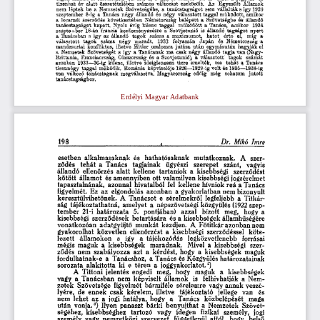
számos  változást  eszközölt. 
Az 
Egyesült 
Államok 
nem  léptek  be  a  Ne
Szövetségébe,  a  tanácstagságot 
sem  vállalták  s igy 1926  szeptember 
8-ig  a  Tanács  négy  állandó  és  négy  választott  taggal  működött,  amikor  a  locarnói  szerződés 
Németország  belépett  a  Szövetségbe  és  állandó  tanácstagságot  kapott. 
működött  a  Tanács, 
amikor 
1934 
szeptember 
18-án  francia  kezdeményezésre  a  Szovjetunió  is  állandó  tagságot 
nyert  a  Tanácsban  s  igy  az
tagok 
száma  a  maximumot, 
hatot 
érte 
el, 
míg 
a 
választott 
tagok 
száma 
négy 
maradt. 
1933 
folyamán 
Japán 
és  Németország  a  mandzsuriai  konfliktus,
egymásután  hagyják  el  a  Nemzetek  Szövetségét
Olaszország  és  a  Szovjetunió),  a  választott 
tagok 
számát 
azonban 
1933—36-ig  kilenc,  illetve  ideiglenesen  tizre  emelték, 
ma 
tehát  a  Tanács  tizennégy  taggal  mű
megválasztva.  Magyarország 
eddig 
még 
sohasem 
jutott 
tanácstagsághoz. 
Erdélyi Magyar Adatbank
198
Dr. 
Mikó 
Imre 
esetben 
a l k a l m a s a k n a k 
és 
h a t h a t ó s a k n a k 
m u t a t k o z n a k . 
A 
szer-
ződés 
t e h á t 
a 
T a n á c s 
tagjainak 
ügyészi 
szerepet 
szánt, 
vagyis 
állandó 
ellenőrzés 
alatt 
kellene 
tartaniok 
a 
kisebbségi 
szerződést 
kötött 
államot 
és  amennyiben  ott  valamilyen  kisebbségi  jogsérelmet  
tapasztalnának, 
azonnal 
hivatalból 
fel  kellene  hívniok  reá  a  Tanács  
figyelmét.  Ez 
az 
elgondolás 
a z o n b a n 
a  gyakorlatban  nem  bizonyult  
keresztülvihetőnek. 
A 
Tanácsot 
e 
sérelmekről 
legfeljebb  a 
Titkár-
ság  t á j é k o z t a t h a t n á , 
amelyet 
a 
népszövetségi  közgyülés  (1922  szep-
t e m b e r 
21-i  h a t á r o z a t a 
5. 
pontjában) 
azzal 
bízott 
meg, 
hogy 
a 
kisebbségi 
szerződések 
b e t a r t á s á r a 
és  a  kisebbségek 
államhűségére  
v o n a t k o z ó a n 
a d a t g y ü j t ő  m u n k á t 
kezdjen.  A 
Főtitkár  a z o n b a n  nem  
gyakorolhat 
közvetlen 
ellenőrzést 
a 
kisebbségi 
szerződéssel 
k ö t e -
lezett 
államokon 
s 
így 
a 
t á j é k o z ó d á s 
legközvetlenebb 
forrásai 
mégis  maguk 
a 
kisebbségek 
maradnak. 
Mivel  a 
kisebbségi 
szer-
ződés 
nem 
szabályozza 
azt 
a 
kérdést, 
hogy 
a 
kisebbségek 
maguk 
fordulhatnak-e 
a 
Tanácshoz, 
a  Tanács  és  Közgyülés  határozatainak  
2 
sorozata 
alakította 
ki 
e 
t é r e n 
a 
joggyakorlatot.
) 
A 
Tittoni  jelentés 
engedi 
meg, 
hogy 
maguk 
a 
kisebbségek 
vagy 
a 
T a n á c s b a n 
nem 
képviselt 
államok 
is 
felhivhatják  a 
Nem-
z e t e k 
Szövetsége 
figyelmét  bármiféle  sérelemre 
vagy  annak  veszé-
lyére, 
d e 
e n n e k 
csak 
kérelem, 
illetve 
t á j é k o z t a t ó 
jellege 
van 
és 
n e m 
lehet 
az 
a 
jogi  hatálya, 
hogy 
a 
Tanács 
közbelépését 
maga 
3 
után 
v o n j a . 
)  Ilyen 
panaszt 
b á r k i 
b e n y u j t h a t 
a  Nemzetek 
Szövet-
ségéhez, 
kisebbséghez 
tartozó 
vagy 
idegen 
fizikai 
személy, 
jogi 
személy 
vagy 
nemzetközi 
szervezet, 
függetlenül  attól, 
hogy 
belső 