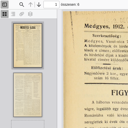
összesen: 6
Oldalsáv
Keresés
Előző
Tovább
be/ki
Bélyegképek
Dokumentumvázlat
Van
Rétegek
melléklet