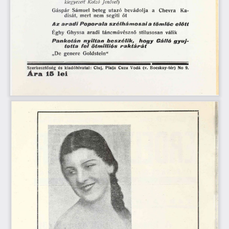
k i e g y e z e t t  
K o t z ó   J e n ö v e i )
Gáspár  Sámuel  beteg  utazó  bevádolja  a  Chevra 
Ka-
disát,  mert  nem  segíti  őt
A z a r a d i P oporala s zé lh á m o s a i a töm löc e lő tt
Éghy  Ghyssa  aradi  táncművésznő  stílusosan  válik
P an kotán  n yíltan  b e s z é lik , 
h ogy  Gálié  g y ú j­to tta   fe l  ö tm il
„De  genere  Goldstein“
Szerkesztőség  és  kiadóhivatal:  Cluj,  Piaţa  Cuza  Vodă  (v.  Bocskay-tér)  No  9.
Á r a   15  l ei 