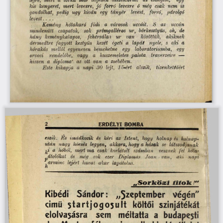
kis  kenyeret, 
mert  levesre,  jó   forró  levesre  ö  még 
csak  nem  is
gondolhat,  pedig 
úgy 
kíván 
egy 
tányér 
levest, 
forró, 
párolgó
levest
. . . . 
Kemény 
hótakaró 
födi 
a 
városok 
uccáii. 
8  
az 
uccán
mindenütt 
csapatok, 
sok 
prémgalléros  ur, 
börkesztyüs, 
oh, 
de
hány 
keménykalapos, 
fehérsála s 
ur 
van 
közöttük, 
akiknek
dermedtre  fagyott  keztyüs 
kezét 
égeti  a 
lapát 
nyele, 
s  aki  a
hórakás 
mellől  egyenesen 
bemehetne 
egy 
laboratóriumba, 
egy
orvosi 
rendelőbe, 
vagy 
a 
húszemeletes  palota 
traverzeire
  —  
hiszen 
a 
diploma
‘  
az  ott  van 
a  zsebében.
Este 
kikapja 
a 
napi  30 
lejt, 
lobért 
alszik, 
tizenkettőért
2
ERDÉLYI  BOMBA
eszik. 
E s  imádkozik  és 
kéri  az  Istent
,  
hogy 
holnap  és  holnap
- 
után  nagy  hóesés  legyen9 
akkora,  hogy  a házak  se  látszodjanak
yi  a  hóból, 
mert  ma  csak  korlátolt 
számban 
vesznek  fel  hála
- 
gátoló kai 
és 
még 
sok 
ezer 
Diplomás 
Joan 
vau
, 
aki 
napi
arminc  lejért  havai  akar  lapátolni.
Sorteöszi iitoR!"
Kibédi 
Sándor: 
„5zeptember 
Végén"
cimü  sta rtjo g o su lt  költői  szinjátékát
elolvasásra 
sem 
méltatta  a  budapesti