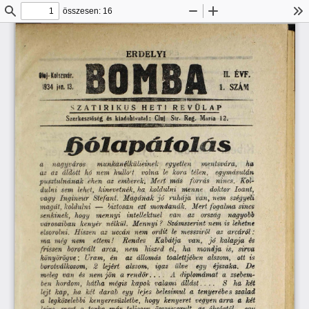
összesen: 16
Keresés
Kicsinyítés
Nagyítás
Es
ERDÉLYI
ÓNBA
II.  ÉVF.
W»)-Kolozsvár, 
i.  sz
m
1934  jee.  13.
S Z A T I R I K U S  
H E T I  
R E V Ü L A P 
Szerkesztőség  és  kiadóhwatal:  Cluj  Sir.  Reg.  Maria 
12
.
j f p ó l a p á t o l a s
a 
nagyváros 
munkanélküliéinek 
egyetlen 
mentsvára, 
ha
az  az  áldott  hó  nem 
hullo't 
volna  le 
kora 
télen, 
egymásután
pusztulnának  éhen 
az  emberek. 
Mert  más 
forrás 
nincs. 
Kol­
dulni  sem 
lehet, 
kinevetnék,  ha 
koldulni 
menne 
doktor  Ioant,
vagy 
Ingineur  Stefant. 
Magának  j ó  
ruhája  van,  nem  szégyell
magát,  koldulni
  — 
biztosan 
ezt  mondanák. 
Mert  fogalma  sincs
senkinek, 
hogy 
m ennyi 
intellektuel 
van 
az 
ország 
nagyobb
varosaiban 
kenyér  nélkül. 
M ennyi ?  Számszerint  nem  is  lehetne
elsorolni. 
Hiszen 
az 
uccán 
nem 
ordit  le  messziről 
az  arcáról:
ma 
még 
nem 
ettem! 
Rendes 
Kabátja 
van, 
jó   kalapja  és
frissen 
borotvált 
arca, 
nem 
hiszed 
el, 
ha 
mondja  is, 
sirva
könyörögve
: 
Uram, 
én 
az  állomás 
toalettjében 
alszom, 
ott  is
borotválkozom, 
2  
lejért 
alszom, 
igaz 
ülve 
egy 
éjszaka. 
De
meleg  van 
és 
nem jön 
a  rendőr.
  . . .  
A 
diplomámat  a  zsebem­
ben 
hordom, 
hátha  mégis  kapok  valami  á llá st..  . .  
S  
ha  két
lejt  kap, 
ha 
két  darab 
eyy 
tejes 
belesimul  a  tenyerébe s  szalad
a  legközelebbi  kenyeresüzletbe, 
hogy 
kenyeret  vegyen arra  a  két
lejre, 
mert  a 
torka 
már  teljesen 
összeszorult 
az  éhségtől, 
egy