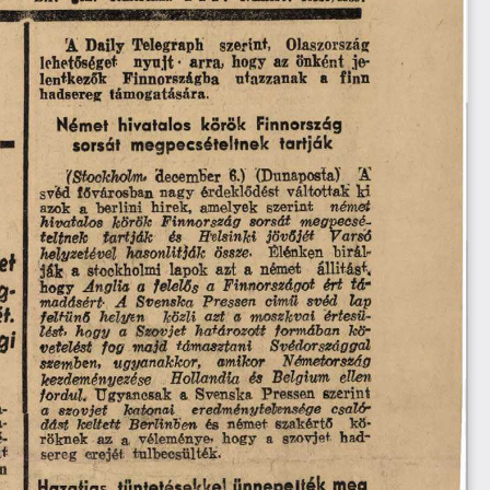
rA 
Telegraph 
Daily 
szerint, 
Olaszország
lehetősége* 
arra,  hogy  az 
nyújt • 
önként  je­
lentkezők 
Finnországba 
utazzanak 
a  finn
hadsereg  támogatására.
Német  hivatalos  körök  Finnország
sorsát  megpecsételnek  tartják
'(Stockholm
  december  6.)  (Dnnaposta) 
A
svéd  fővárosban nagy  érdeklődést  váltottak  ki
azok  a  berlini  hirek,  amelyek  szerint 
német
hivatalos  körök  Finnország  sorsát  megpecsé-
teltnek  tartják  és  H'elsinki  jövőjét  Varsó
helyzetével  hasonlítják  össze
■ 
Élénken  bírák
et
ják  a  stockholmi  lapok  azt  a  német 
állítást,
-
hogy 
Anglia  a  felelős  a  Finnországot  ért  tá­
g
madásért-  A  Svenska  Pressén  cimü  svéd  lap
t.
feltűnő  helyen  közli  azt  a  moszkvai  értesü­lést
* 
hogy  a  Szovjet  határozott  formában  kö­
gi
vetelést  fog  majd  támasztani  Svédországgal
szembeni  ugyanakkor,  amikor  Németország
kezdeményezése 
Hollandia  és  Belgium  ellen
fordul.
  Ugyancsak  a  Svenska  Pressén  szerint
a­mok  elnöke  sajtónyilatkozatában 
a  szovjet  katonai  eredménytelensége  csaló­dást  keltett  Ber
a­
  és  német  szakértő 
kö­röknek  az  a,  vé
é­
tt
sereg  erejét  túlbecsülték.
n
Hazafias  tüntetésekkel  ünnepelték  meg