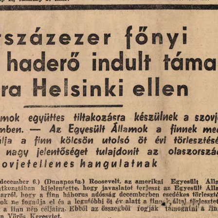
 s z á z e z e r   fő n y i
  haderő  indult  tárna
ra 
H elsinki  e lle n
amok 
együttes 
tiltakozásra 
készülnek  a  szovj
  — 
mben.
Az  Egyesült  Államok  a 
finnek  me
lja 
a  finn 
kölcsön 
utolsó  öt  évi  törlesztésé
   nagy  jelentőséget  tulajdonit  az 
olaszorszá
 o v j e t e l l e n e s   h a n g ú  l a t n a k 
ember  G.)  (Dnnapos+a)  Roosevelt,  az  amerikai 
Egyesült 
Áll
kijelentette,  hogy  javaslatot  terjeszt  az  Egyesült  Áll
arról,  hogy  a  finn  háborús  adósság  decemberben  esedékes  törleszt
  ne  fogadja  el  és  a  legutóbbi  öt  év  alatt  a 
áltaj  törleszte
  a  finn  nép  céljaira.  Ebből  az  összegből 
fogják 
támogatni  a  ,in
nn  Vörös  Keresztet.