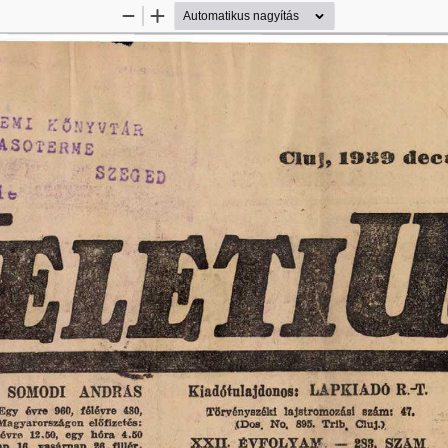
Kicsinyítés
Nagyítás
Cin], 
 dece
1 9 8 9
Kiadótulajdonos:  LAPKIADÓ  R.-T.
SOMODI 
ANDRÁS
gy  évre  960,  félévre  480, 
Törvényszéki  lajstromozási  szám:  47. (Dos.  N
Magyarországon  előfizetés: egy  évre  60^  félévre  25, 
 évre  12.50,  egy  bóra  4.60 pengő,  egyes  szám  hétköznap  16,  vasárnap  26  fillér.
XXII.  ÉVFOLYAM 
~   283.  SZÁM