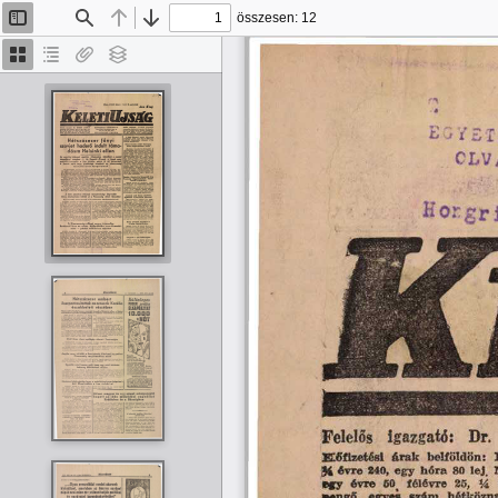
összesen: 12
Oldalsáv
Keresés
Előző
Tovább
be/ki
Bélyegképek
Dokumentumvázlat
Van
Rétegek
melléklet
Felelős 
igazgató: 
Dr. 
Előfizetési  árak  belföldön:  E
H
 évre 840, egy  hóra 80 lej.  
Vi
 