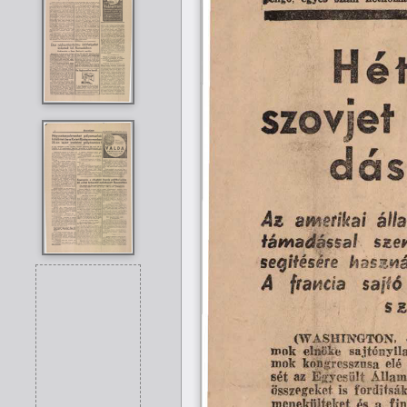
H é t
szovjet
dós
Az  amerikai  áll
támadással  sze
segítésére  haszná
A 
francia 
sajfó
s z
(WASHINGTON,  dec
mok  kongresszusa  elé  
sét  az  Egyesült  Államok
összegeket  is  fordítsák
menekülteket  és  a  fi