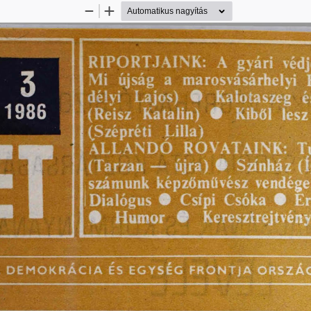
Kicsinyítés
Nagyítás
3
1986