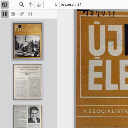
összesen: 24
Oldalsáv
Keresés
Előző
Tovább
be/ki
Bélyegképek
Dokumentumvázlat
Van
Rétegek
melléklet