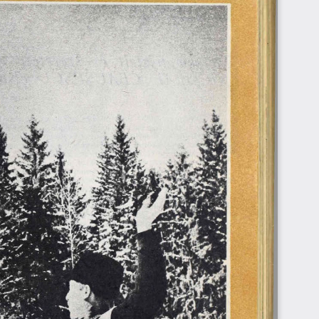
£
j
!T