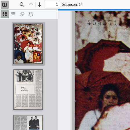
összesen: 24
Oldalsáv
Keresés
Előző
Tovább
be/ki
Bélyegképek
Dokumentumvázlat
Van
Rétegek
melléklet