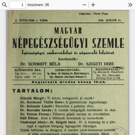
összesen: 36
Keresés
Kicsinyítés
Nagyítás
Es
Controlat: 
Pavel  Popa
II. 
ÉVFOLYAM.  1.  SZÁM. 
1934. 
JANUÁR  15.
M
A
C
Y
A
R 
SZEMLE
NÉPEGÉSZSÉGÜGYI 
E q é m é q S q y i, 
e m L e r v é J e l m i   é s   n é p n e v e i©  
fo ly ó ir a t.
Szerkesztik:
Dr.  SCHMIDT 
BÉLA 
Dr.  SZIGETI  IMRE
KIADÓHIVATALA^
SZERKESZTŐSÉG  :
ELŐFIZETÉSI  Á R A :
Tg.-Mureş-M.-Vásárhely 
évre 
Egy 
... 
120  Lei. 
Tj--Mureş—M.-Vásárhely. Str.  Mihail Eminescu 4. 
Str. 
Gheorghe (Szentgvörg
Sít. 
Egyes 
szám 
15 
,
Cluj—Kolozsvár,  Calea Regele Ferdinand  71.
1 5 - é  
n. 
M
e
g
j
e
  B
é n i k
m
i
n
d
e
n
h
ó
n
a
p 
T
A
R
T
A
L
O
M
: 
Kliszák  M argit:  Ti  áldott,  melegszívű,  jó  anyák!
Dr.  Kovácsáé  Tüdős  Ilona:  A  gazdasszony  tejgazdasága.
Dr.  Koleszár  László:  Küzdelem  a  patkány  ellen.
Dr.  Koronka  Istv á n :  A  reumás  betegségek  keletkezése 
és  okai.
Dr.  Veress  Ferenc:  Villamos  gépek  szerepe  az  orvoslásban.
Káli  D é n e s :  Amit  a  lelkészek  mondanak  az  orvosoknak.
Vasárnapi  iskola:  dr.  Szigeti  Imre:  IV.  A  tisztaság  és  a  jóle­
vegő  a  ragályos  betegség  legnagyobb  ellenségei.
Színek  befolyása  az  étvágyra.  A  szembe  jutott tintaceruza szemcse.
A  világ  népességének  szaporodása.  Könyvszemle.  Hírek.