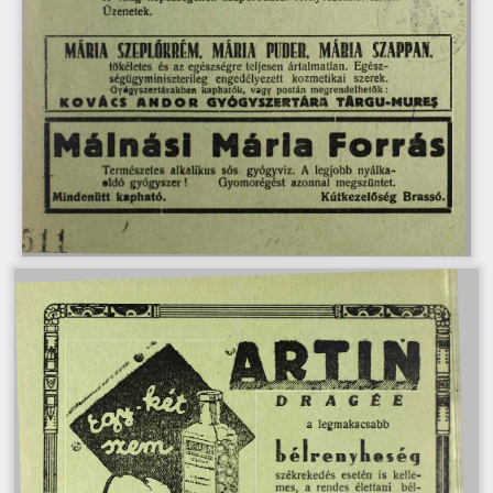
Üzenetek.
)
■AMFS&J&S&Ji
i j r f i s K u r W i t
D
R
A
G
É
E
a  legmakacsabb
L é l r e n y L e s é g 
székrekedés  esetén  is  kelle­
mes,  a  rendes  élettani 
bél-