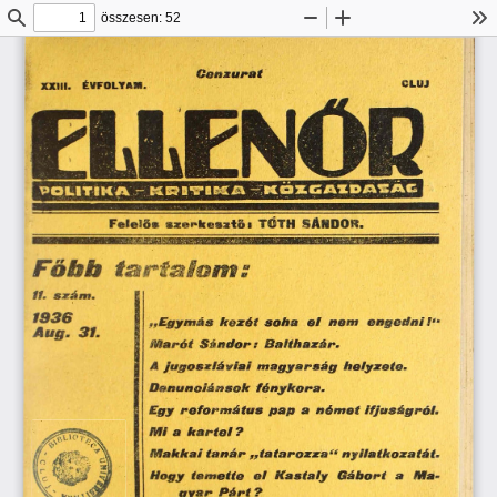
összesen: 52
Keresés
Kicsinyítés
Nagyítás
Es
Cenzurat
CLUJ
XXIII.  ÉVFOLYAM.
fiRfg 
H
jpglfffc- 
  BB
|9
££/B
iSSm^
à
»B« 
3n |  ffi gM^s  Ä l|®S 
8  ^lfflS|jl iBaftl 
lapp 
w
Felelős  szerkesztő 
TÓTH  SÁNDOR.
I 
Főbb  tartalom s
11.  szánt
.
1936
„Egymás  kezét  soha  el  nem  engedni !“
Aug.  31.
Marót  Sándor:  Bafthazár.
A jugoszláviai magyarság  helyzete.
Denunoiánsok  fénykora.
Egy református pap  a  német ifjúságról.
M i a  kartel
 ?
Makkai tanár „ tatarozza“ nyilatkozatát.
Hogy  temette  el  Kastaly  Gábort  a  Ma­
gyar  Párt ?