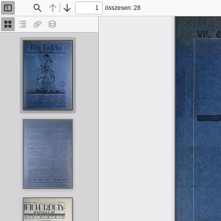
összesen: 28
Oldalsáv
Keresés
Előző
Tovább
be/ki
Bélyegképek
Dokumentumvázlat
Van
Rétegek
VIÍ.  
melléklet