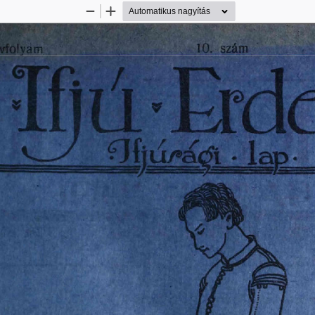
Kicsinyítés
Nagyítás
évfolvam 
10.  szám 