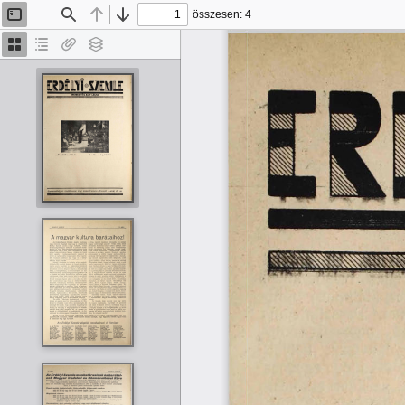
összesen: 4
Oldalsáv
Keresés
Előző
Tovább
be/ki
Bélyegképek
Dokumentumvázlat
Van
Rétegek
melléklet