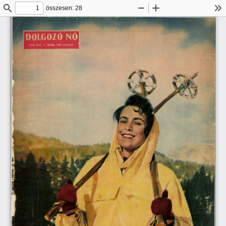
összesen: 28
Keresés
Kicsinyítés
Nagyítás
Es