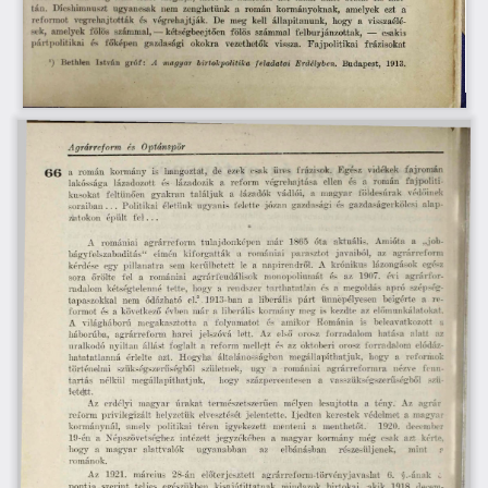
tán.  Dicshimnuszt  ugyancsak  nem  zenghetünk  a  román  kormányoknak,  amelyek  ezt  a 
reformot  végrehajtották  és  végrehajtják.  De  meg  kell  állapítanunk,  hogy  a  visszaélé­
sek,  amelyek  fölös  számmal, — kétségbeejtően  fölös  számmal  felburjánzottak,  —  csakis 
pártpolitikai  és  főképen  gazdasági  okokra  vezethetők  vissza.  Fajpolitikai  frázisokat
') 
Bethlen 
István  gróf: 
A  magyar  birtokpolitika  feladatai  Erdélyben.
  Budapest, 
1913.
Agrárreform  és  Optánspör
6 6   a  román  kormány  is  hangoztat,  de  ezek  csak  üres  frázisok.  Egész  vidékek  fajromán 
lakossága  lázadozott  és  lázadozik  a  reform  végrehajtása  ellen  és  a  román  fajpoliti­
kusokat  feltűnően  gyakran  találjuk  a  lázadók  vádlói,  a  magyar  ioldesurak  védőinek 
soraiban . ..  Politikai  életünk  ugyanis  felette  józan  gazdasági  és  gazdaságerkölcsi  alap­
iatokon  épült  fe l...
*
A  romániai  agrárreform  tulajdonképen  már  1865  óta  aktuális.  Amióta  a  „job­
bágyfelszabadítás“  címén  kiforgatták  a  romániai  parasztot  javaiból,  az  agrárreform 
kérdése  egy  pillanatra  sem  kerülhetett  le  a  napirendről.  A  krónikus  lázongások  ege-z 
sora  őrölte  fel  a  romániai  agrárfeudálisok  monopóliumát  és  az  1907.  évi  agrárfor­
radalom  kétségtelenné  tette,  hogy  a  rendszer  tarthatatlan  és  a  megoldás  apró  szépség­
tapaszokkal  nem  odázható  el.2.1913-ban  a  liberális  párt  ünnepélyesen  beígérte  a  re­
formot  és  a  következő  évben  már  a  liberális  kormány  meg  is  kezdte  az  előmunkálatokat. 
A  világháború  megakasztotta  a  folyamatot  és  amikor  Románia  is  beleavatkozott  a 
háborúba,  agrárreform  harci  jelszóvá  lett.  Az  el>ő  orosz  forradalom  hatása  alatt  az 
uralkodó  nviltan  állást  foglalt  a  reform  melle,tt  és  az  októberi  orosz  forradalom  elódáz- 
hatatatlanná  érlelte  azt.  Hogyha  általánosságban  megállapíthatjuk,  hogy  a  reformok 
történelmi  szükségszerűségből  születnek, 
úgy  a  romániai  agrárreformra  nézve  fenn­
tartás  nélkül  megállapíthatjuk, 
hogy  százperc-entesen  a  vasszükségszerűségből  szü­
letett.
Az  erdélyi  magyar  úrakat  természetszerűen  mélyen  lesújtotta  a  tény.  Az  agrár 
reform  privilegizált  helyzetük  elvesztését  jelentette.  Ijedten  kerestek  védelmet  a  magjai 
kormánynál,  amely  politikai  téren  igj7ekezett  menteni  a  menthetőt. 
1920.  december 
19-én  a  Népszövetséghez  intézett  jegyzékében  a  magyar  kormány  még  csak  azt  kérte, 
hogy  a  magyar  alattvalók 
ugyanabban 
az 
elbánásban 
részesüljenek, 
mint 
a 
románok.
Az  1921.  március  28-án  előterjesztett  agrárreform-törvényjavaslat  6.  §.-árnak  c. 
pontja  szerint  teljes  egészükben  kisajátittatnak  mindazok  birtokai,  akik  1918  decem­