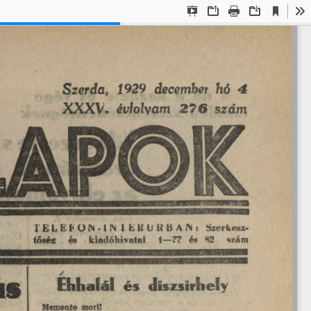
Aktuális
Bemutató
Megnyitás
Nyomtatás
Letöltés
Es
nézet
mód
4
1929
december
Szerda,
hó
évfolyam
szám
XXXV.
276
LATOK
0
EKU
Szerkesz
1
TELEFON-IN
KB
AN:
tőség
és
kiadóhivatal
1
2?
és
82
szám
—
ús
díszsírhely
és
Ehhalál
Memento
móri!