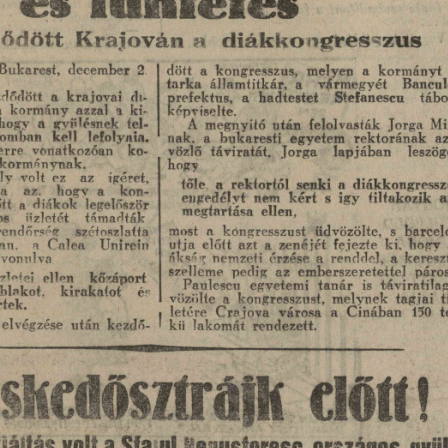
íüníeíés
és
ődött
kongresszus
Krajován
a
diák
december
2
Bukarest,
kormányt
a
kongresszus,
melyen
a
dött
tarka
Bancul
államtitkár,
a
vármegyét
a
krajovai
dődött
di-
prefektus,
Stefanescu
a
hadtestet
táb
kormány
a
azzal
a
ki
képviselte.
tel
hogy
a
gyűlésnek
Mi
A
felolvasták
megnyitó
Jorga
után
kell
lomban
lefolynia.
egyetem
bukaresti
a
a
nak.
rektorának
ko-
erre
vonatkozóan
táviratát.
Jorga
vözlő
leszög
lapjában
kormánynak.
hogy
ly
ígéret,
volt
ez
az
diákkongressz
senki
a
rektortól
a
tőle
ja
kon-
az.
a
hogy
igy
kért
s
engedélyt
nem
tiltakozik
a
diákok
a
legelőször
őtt
ellen,
megtartása
os
támadták
üzletét
rendőrség
szétoszlatta
kóngresszust
üdvözölte,
most
a
s
barcel
ki.
an,
előtt
a
a
Calea
Unirein
útja
zenéjét
hogy
azt
fejezte
ákság
lvonulva
nemzeti
renddel,
érzése
a
a
keresz
emberszeretettel
szelleme.
az
pedig
páros
kőzáport
zletei
ellen
tanár
Paulescu
is
egyetemi
táviratila
é?
blakot,
kirakatot
melynek
a
vözölte
t
tagjai
kongresszust,
rtek.
a
t
letére
Crajova
Cinában
150
városa
után
elvégzése
kezdő-
kű
rendezett.
lakomát
cskcdösztraik
előtt!