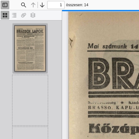
összesen: 14
Oldalsáv
Keresés
Előző
Tovább
be/ki
Bélyegképek
Dokumentumvázlat
Van
Rétegek
melléklet
14
számunk
Mai
Kiad
Sbiüavg
BRASSÓ.
KAPU-
I
Eíőzúp