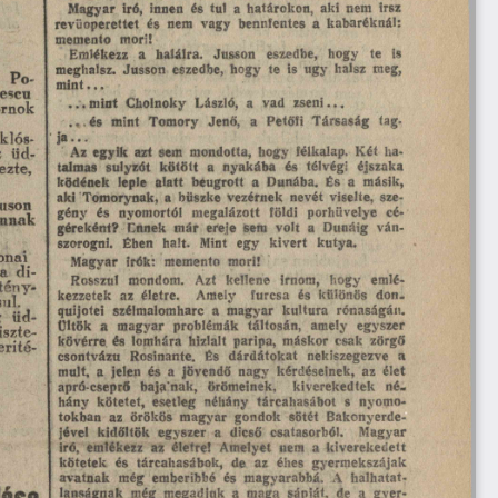
nem
Magyar
iró,
innen
és
tűi
a
határokon,
aki
írsz
revüoperettet
és
nem
vagy
bennfentes
a
kabaréknál:
memento
móri!
a
halálra.
Jusson
te
is
Emlékezz
eszedbe,
hogy
eszedbe,
úgy
meg,
meghalsz.
Jusson
hogy
te
is
halsz
Po-
mint
...
escu
mint
Cholnoky
László,
a
zseni
...
...
vad
ornok
és
Tomory
...
mint
Jenő,
a
Petőfi
Társaság
tag.
Ja...
klós
Az
egyik
azt
sem
mondotta,
hogy
félkalap.
Két
ha
üd
z
talmas
súlyzót
kötött
a
és
télvégi
éjszaka
nyakába
ezte,
ködének
beugrott
a
másik,
leple
alatt
Dunába.
És
a
aki
büszke
Tomorynak,
a
vezérnek
nevét
viselte,
sze
uson
gény
és
nyomortól
megalázott
földi
porhüvelye
cé-
nnak
Ennek
ereje
volt
a
Dunáig
már
sem
ván-
géreként?
Éhen
halt.
Mint
egy
kivert
kutya.
szorogní.
onai
memento
írók:
móri!
Magyar
di
a
mondom.
Azt
kellene
írnom,
hogy
emlé-
Rosszul
tény-
kezzetek
életre.
furcsa
dón-
az
Amely
és
különös
ul.
quijotei
a
magyar
kultúra
rónaságán.
szélmalomharc
üd
g
a
Ültök
magyar
problémák
táltosán,
amely
egyszer
iszte
kövérre
és
lomhára
hizlalt
paripa,
máskor
csak
zörgő
eríté
Rosinante.
dárdátokat
a
csontvázu
És
nekiszegezve
múlt,
a
jelen
és
a
jövendő
nagy
kérdéseinek,
az
élet
apró-cseprő
örömeinek,
bajinak,
kiverekedtek
né­
kötetet,
hány
esetleg
néhány
tárcahasábot
s
nyomo
tokban
az
örökös
magyar
gondok
sötét
Bakonyerde-
jével
egyszer
dicső
csatasorból.
Magyar
kidőltök
a
iró,
emlékezz
az
életre!
Amelyet
nem
a
kiverekedett
gyermekszájak
kötetek
és
tárcahasábok,
de
az
éhes
avatnak
még
emberibbé
és
magyarabbá.
A
halhatat,
lanságnak
még
megadjuk
a
maga
sápját,
de
a
gyer