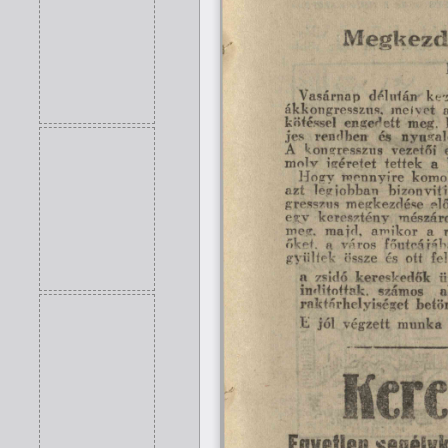
Megkezd
Vasárnap
kez
délután
melyet
ákkongresszus.
engedett
kötéssel
meg.
rendben
és
nyuga
jes
A
vezetői
kongresszus
mnlv
a
tettek
ígéretet
komo
mennyire
Hogy
azt
bizonyít
legjobban
megkezdése
gresszus
el
egy
mészár
keresztény
meg,
a
majd,
amikor
főutcájáb
őket,
a
város
gyűltek
fe
össze
és
ott
kereskedők
ü
zsidó
a
indítottak.
.
számos
a
betö
raktárhelyiséget
végzett
E
jól
munka
lícr