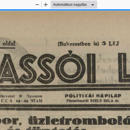
Kicsinyítés
Nagyítás
oldal
is)
5
LEJ
(Bukarestben
D
^
POLITIKAI
NAPILAP
óhivatal
#
Nyomaa
66
64
—
SZÁM
UCCA
Főszerkesztő:
SZELE
dr.
BÉLA
or,
jázleíromboi