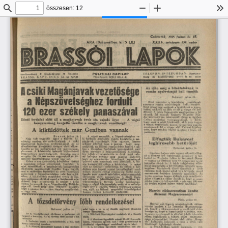
összesen: 12
Keresés
Kicsinyítés
Nagyítás
Es