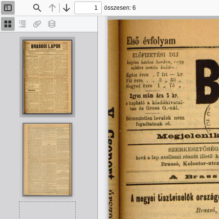
összesen: 6
Oldalsáv
Keresés
Előző
Tovább
be/ki
Bélyegképek
Dokumentumvázlat
Van
Rétegek
melléklet