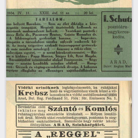
11.
sz.
1934.
évf.
lei
:
:
20
IV.
XXIII,
il
I-Scliuh
TARTALOM:
élei
köz-
helyett
Barabás.
—
Nem
az
diktálja
a
posztóáru-
lazgatás
tempóját.
Megértő
tisztviselők
kellenek
az
nagykeres-
ktatrónok
maharadzsái
helyett.
—
Vezérkari
portrék:
€ofo'
Romulus
dr.
arecz
Béla
dr.,
Pacuraru
Brutus,
u
kedés.
-
A
földrengések
gyakorlati
haszna.
—
Ingovány.
.átogatás
a
társadalom
sarába
sülyedt
emberek
kö-
»tt.
Az
ínség
szigetére
szakadt
gerincek-
összeroppant
ek
már
minden
—
Asszony
a
tükör
előtt.
—
mindegy).
egyért,
—
szent
bürokratizmusért.
Há-
indnyájan
a
—
im
a
kislány:
Papp
Harcsa,
Singer
Lili,
Nyíri
Hagda.
-
Háromnyelvű
színtársulat
alakul
Timișoarân.
—
Négy
ARAD,
ónap
—
azután
kezdődik
minden
elölről.
—
Hang-
Regina
Bulev.
Mari
zoró
:
Giccsek
és
végtag-csendéletek
divatja.
A
háborús
nagyipar
sajtőhadállásokat.
elfoglalta
az
ellenséges
nőknek
ruhájukat
Vidéki
uri
legkényelmesebb,
ha
vil-
vegytisztitóhoz
viszik
a
festő
közel
szemben
lamoshozés
a
vidéki
autóállomással
Ferdinand
No.
Reg.
Fiók:
Str.
1.
51.
Bul.
Eminescu
Arad,
Szántó
Komlós
«s
me?
szenzációs
—
Mélyen
kirakatait.
leszállí
ruhanagyáruház
tott
meg
utáni
és 
rendelésekgyorsan,
pontosan
árak.
Mérték
eszközöltetnek.
Szenzációs
bízhatóan
nagy
raktár
iskola-
Színházépület.
öltönyökben.
ARAD,
=
A
„REGGEL'
H-