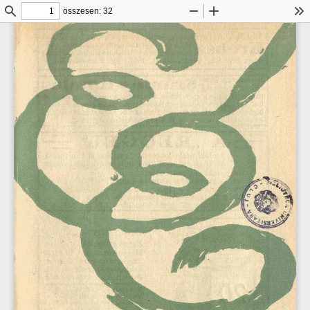
összesen: 32
Keresés
Kicsinyítés
Nagyítás
Es